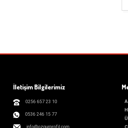
İletişim Bilgilerimiz
M
A
0256 657 23 10
H
0536 246 15 77
Ü
info@ozgurprofil.com
Ç