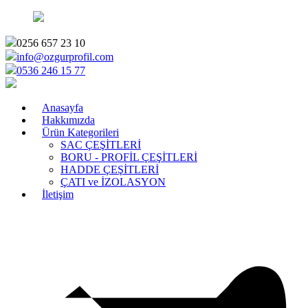
0256 657 23 10
info@ozgurprofil.com
0536 246 15 77
Anasayfa
Hakkımızda
Ürün Kategorileri
SAC ÇEŞİTLERİ
BORU - PROFİL ÇEŞİTLERİ
HADDE ÇEŞİTLERİ
ÇATI ve İZOLASYON
İletişim