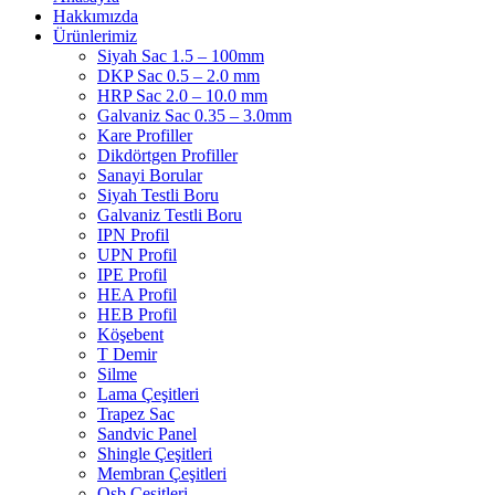
Hakkımızda
Ürünlerimiz
Siyah Sac 1.5 – 100mm
DKP Sac 0.5 – 2.0 mm
HRP Sac 2.0 – 10.0 mm
Galvaniz Sac 0.35 – 3.0mm
Kare Profiller
Dikdörtgen Profiller
Sanayi Borular
Siyah Testli Boru
Galvaniz Testli Boru
IPN Profil
UPN Profil
IPE Profil
HEA Profil
HEB Profil
Köşebent
T Demir
Silme
Lama Çeşitleri
Trapez Sac
Sandvic Panel
Shingle Çeşitleri
Membran Çeşitleri
Osb Çeşitleri