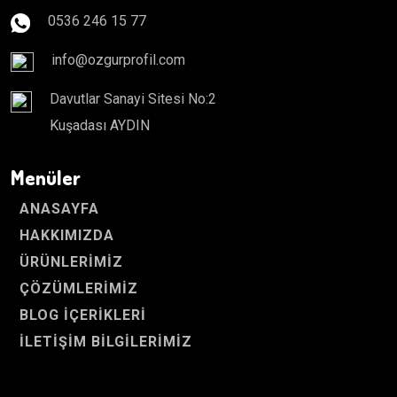
0536 246 15 77
info@ozgurprofil.com
Davutlar Sanayi Sitesi No:2
Kuşadası AYDIN
Menüler
ANASAYFA
HAKKIMIZDA
ÜRÜNLERIMIZ
ÇÖZÜMLERIMIZ
BLOG İÇERIKLERI
İLETIŞIM BILGILERIMIZ