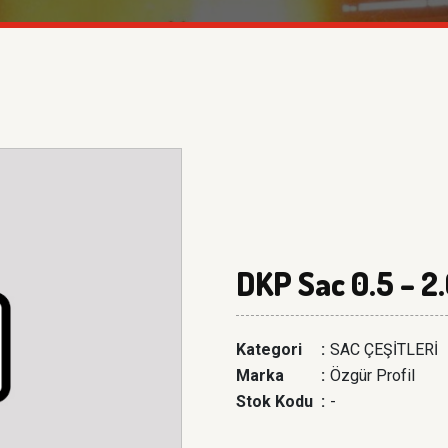
DKP Sac 0.5 – 
Kategori
:
SAC ÇEŞİTLERİ
Marka
:
Özgür Profil
Stok Kodu
:
-