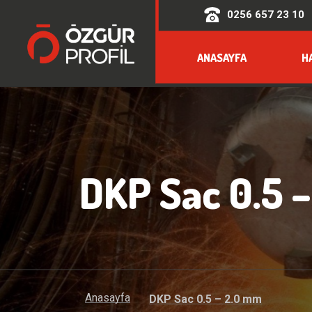
0256 657 23 10
ANASAYFA
H
DKP Sac 0.5 
Anasayfa
DKP Sac 0.5 – 2.0 mm