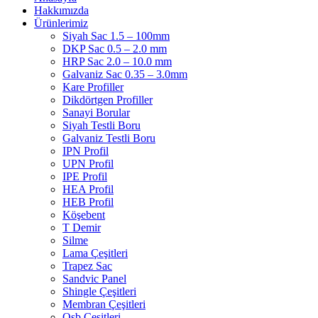
Hakkımızda
Ürünlerimiz
Siyah Sac 1.5 – 100mm
DKP Sac 0.5 – 2.0 mm
HRP Sac 2.0 – 10.0 mm
Galvaniz Sac 0.35 – 3.0mm
Kare Profiller
Dikdörtgen Profiller
Sanayi Borular
Siyah Testli Boru
Galvaniz Testli Boru
IPN Profil
UPN Profil
IPE Profil
HEA Profil
HEB Profil
Köşebent
T Demir
Silme
Lama Çeşitleri
Trapez Sac
Sandvic Panel
Shingle Çeşitleri
Membran Çeşitleri
Osb Çeşitleri