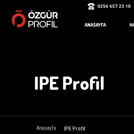
0256 657 23 10
ANASAYFA
H
IPE Profil
Anasayfa
IPE Profil